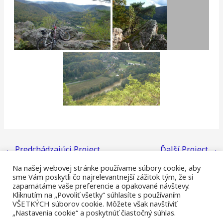
←
Predchádzajúci Project
Ďalší Project
→
Na našej webovej stránke používame súbory cookie, aby
sme Vám poskytli čo najrelevantnejší zážitok tým, že si
zapamätáme vaše preferencie a opakované návštevy.
Kliknutím na „Povoliť všetky“ súhlasíte s používaním
VŠETKÝCH súborov cookie. Môžete však navštíviť
Všetky Vrchárske Koruny
Privacy Policy
Lg
„Nastavenia cookie“ a poskytnúť čiastočný súhlas.