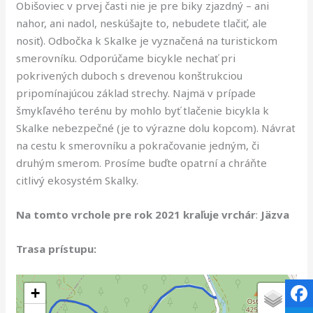
Obišoviec v prvej časti nie je pre biky zjazdný – ani
nahor, ani nadol, neskúšajte to, nebudete tlačiť, ale
nosiť). Odbočka k Skalke je vyznačená na turistickom
smerovníku. Odporúčame bicykle nechať pri
pokrivených duboch s drevenou konštrukciou
pripomínajúcou základ strechy. Najmä v prípade
šmykľavého terénu by mohlo byť tlačenie bicykla k
Skalke nebezpečné (je to výrazne dolu kopcom). Návrat
na cestu k smerovníku a pokračovanie jedným, či
druhým smerom. Prosíme buďte opatrní a chráňte
citlivý ekosystém Skalky.
Na tomto vrchole pre rok 2021 kraľuje vrchár
:
Jäzva
Trasa prístupu:
+