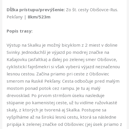
Dĺžka prístupu/prevýšenie:
Zo št. cesty Obišovce-Rus.
Pekľany |
8km/523m
Popis trasy:
Výstup na Skalku je možný bicyklom z 2 miest v doline
Svinky. Jednoduchší je výjazd po modrej značke na
Kašajovku (asfaltka) a ďalej po zelenej smer Obišovce,
cyklistickí fajnšmekri si však vyberú výjazd neznačenou
lesnou cestou. Začína priamo pri ceste z Obišoviec
smerom na Ruské Pekľany. Cesta odbočuje pred malým
mostom ponad potok cez rampu. Je tu aj malý
drevosklad. Po prvom strmšom úseku nasleduje
stúpanie po kamenistej ceste, už tu vidíme ružovkasté
skaly, z ktorých je tvorená aj Skalka. Postupne sa
vyšplháme až na širokú lesnú cestu, ktorá sa následne
pripája k zelenej značke od Obišoviec (jej úsek priamo z