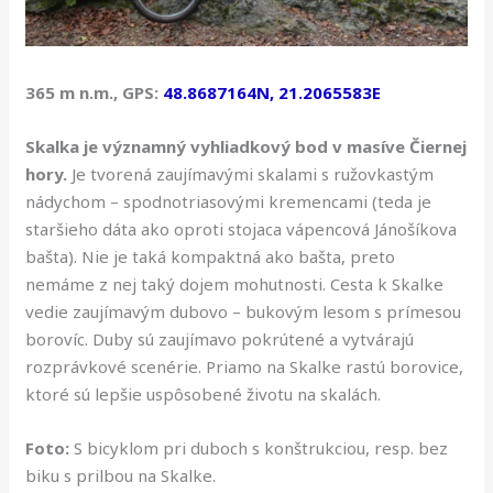
365 m n.m., GPS:
48.8687164N, 21.2065583E
Skalka je významný vyhliadkový bod v masíve Čiernej
hory.
Je tvorená zaujímavými skalami s ružovkastým
nádychom – spodnotriasovými kremencami (teda je
staršieho dáta ako oproti stojaca vápencová Jánošíkova
bašta). Nie je taká kompaktná ako bašta, preto
nemáme z nej taký dojem mohutnosti. Cesta k Skalke
vedie zaujímavým dubovo – bukovým lesom s prímesou
borovíc. Duby sú zaujímavo pokrútené a vytvárajú
rozprávkové scenérie. Priamo na Skalke rastú borovice,
ktoré sú lepšie uspôsobené životu na skalách.
Foto:
S bicyklom pri duboch s konštrukciou, resp. bez
biku s prilbou na Skalke.