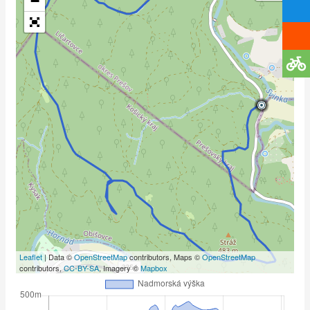
−
Leaflet
| Data ©
OpenStreetMap
contributors, Maps ©
OpenStreetMap
contributors,
CC-BY-SA
, Imagery ©
Mapbox