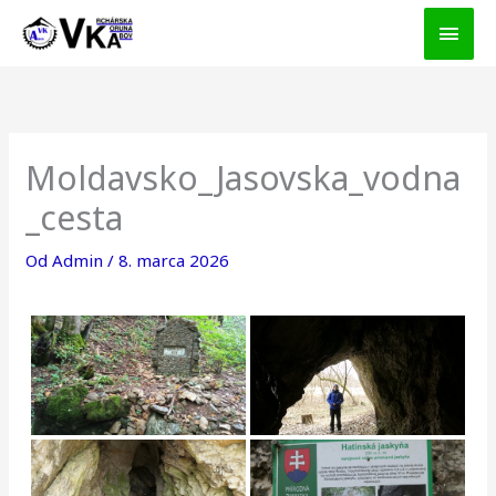
Preskočiť
HLA
na
MEN
obsah
Moldavsko_Jasovska_vodna
_cesta
Od
Admin
/
8. marca 2026