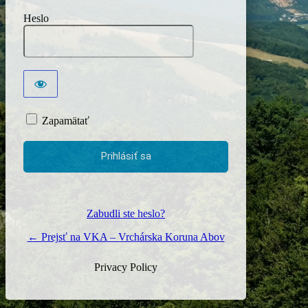
Heslo
Zapamätať
Zabudli ste heslo?
← Prejsť na VKA – Vrchárska Koruna Abov
Privacy Policy